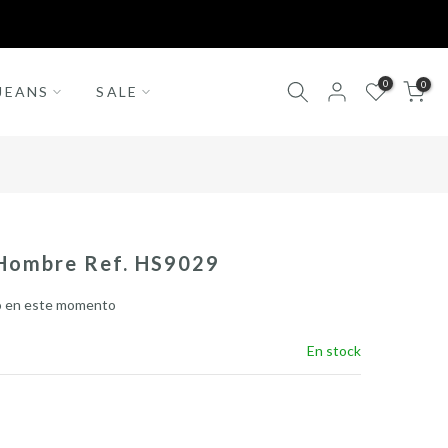
Pagos Contraentrega
0
0
JEANS
SALE
 Hombre Ref. HS9029
o en este momento
En stock