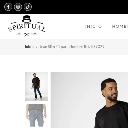
saltar
Garantía de 365 días en prendas Superiores .
al
contenido
INICIO
HOMB
Inicio
Jean Slim Fit para Hombre Ref. HS9029