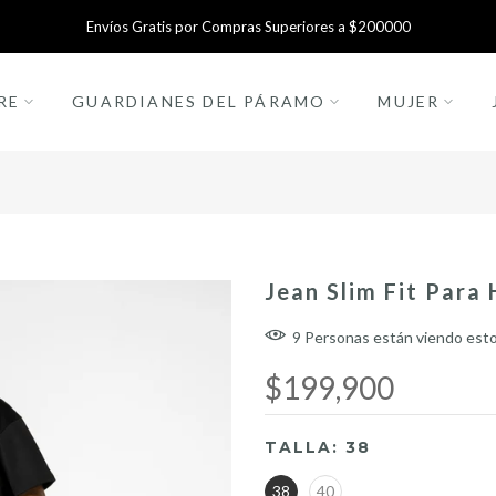
Envíos Gratis por Compras Superiores a $200000
RE
GUARDIANES DEL PÁRAMO
MUJER
Jean Slim Fit Para
9
Personas
están viendo est
$199,900
TALLA:
38
38
40