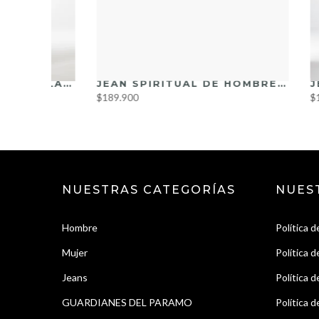
JEAN SPIRITUAL DE HOMBRE SLIM FIT REF HS9014
JEAN SLIM FIT EN TONO CLARO REF. HS9030
$189.900
$139.900
NUESTRAS CATEGORÍAS
NUES
Hombre
Política d
Mujer
Política 
Jeans
Política d
GUARDIANES DEL PARAMO
Política 