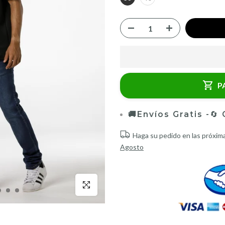
P
🚚Envíos Gratis -
🔄
Haga su pedido en las próxim
Agosto
Click para agrandar