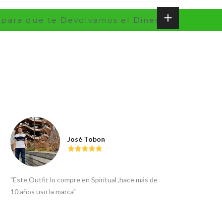
 para que te Devolvamos el Dinero !!!
José Tobon
"Este Outfit lo compre en Spiritual ,hace más de
10 años uso la marca"