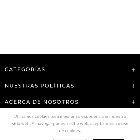
CATEGORÍAS
NUESTRAS POLÍTICAS
ACERCA DE NOSOTROS
Utilizamos cookies para mejorar su experiencia en nuestro
NUESTRO BOLETÍN
sitio web. Al navegar por este sitio web, acepta nuestro uso
Copyright (©)
2026
"SPIRITUAL JEANS" -
Desarrollado
de cookies.
por
Pipefy Gruop SAS