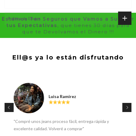
Política de Envíos
Estamos Tan Seguros que Vamos a Superar
tus Expectativas
, que tienes 30 días para
que te Devolvamos el Dinero !!!
Ell@s ya lo están disfrutando
José Tobon
entrega rápida y
"Este Outfit lo compre en Spiritual ,h
ar"
uso la marca"