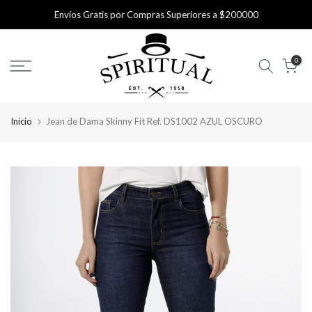
saltar
Envíos Gratis por Compras Superiores a $200000
al
contenido
0
Inicio
Jean de Dama Skinny Fit Ref. DS1002 AZUL OSCURO