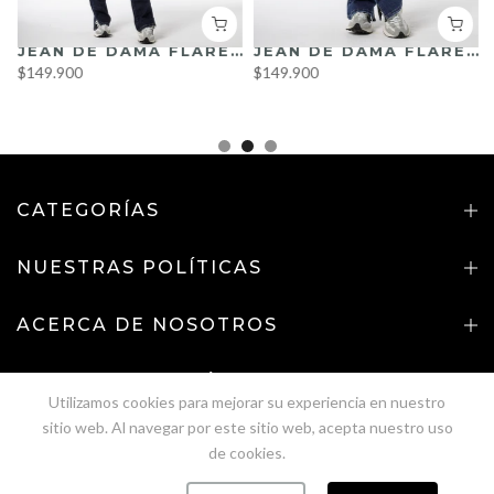
JEAN DE DAMA FLARE FIT REF. DS1001 AZUL MEDIO
F. DS9014
JEAN DE DAMA FLARE FIT REF. DS1001 OSCURO
$149.900
$149.900
CATEGORÍAS
NUESTRAS POLÍTICAS
ACERCA DE NOSOTROS
NUESTRO BOLETÍN
Utilizamos cookies para mejorar su experiencia en nuestro
Copyright (©)
2026
"SPIRITUAL JEANS" -
Desarrollado
sitio web. Al navegar por este sitio web, acepta nuestro uso
por
Pipefy Gruop SAS
de cookies.
0